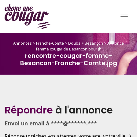
Annonces
>
Franche-Comté
>
Doubs
>
Besançon
>
Annonce
femme cougar de Besançon pour jh
rencontre-cougar-femme-
Besancon-Franche-Comte.jpg
Répondre
à l'annonce
Envoi un email à ****@******.***
Réponse (précisez vos attentes, votre age, votre ville ...)