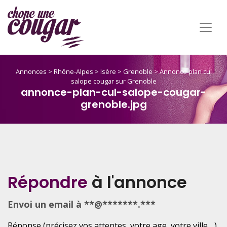
Annonces
>
Rhône-Alpes
>
Isère
>
Grenoble
>
Annonce plan cul
salope cougar sur Grenoble
annonce-plan-cul-salope-cougar-
grenoble.jpg
Répondre
à l'annonce
Envoi un email à **@*******.***
Réponse (précisez vos attentes, votre age, votre ville ...)