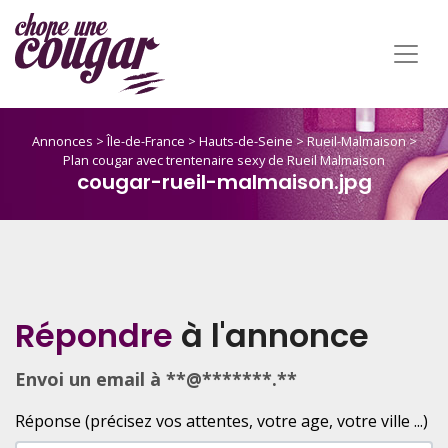
Annonces
>
Île-de-France
>
Hauts-de-Seine
>
Rueil-Malmaison
>
Plan cougar avec trentenaire sexy de Rueil Malmaison
cougar-rueil-malmaison.jpg
Répondre
à l'annonce
Envoi un email à **@*******.**
Réponse (précisez vos attentes, votre age, votre ville ...)