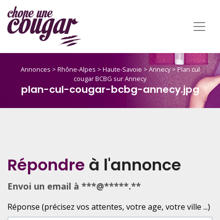
Annonces
>
Rhône-Alpes
>
Haute-Savoie
>
Annecy
>
Plan cul
cougar BCBG sur Annecy
plan-cul-cougar-bcbg-annecy.jpg
Répondre
à l'annonce
Envoi un email à ***@*****.**
Réponse (précisez vos attentes, votre age, votre ville ...)