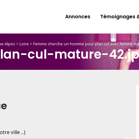
Annonces
Témoignages &
e-Alpes
>
Loire
>
Femme cherche un homme pour plan cul avec femme matu
lan-cul-mature-42.j
ce
e ville ...)