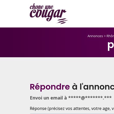
Annonces
>
Rhôn
p
Répondre
à l'annon
Envoi un email à *****@*******.***
Réponse (précisez vos attentes, votre age, votr