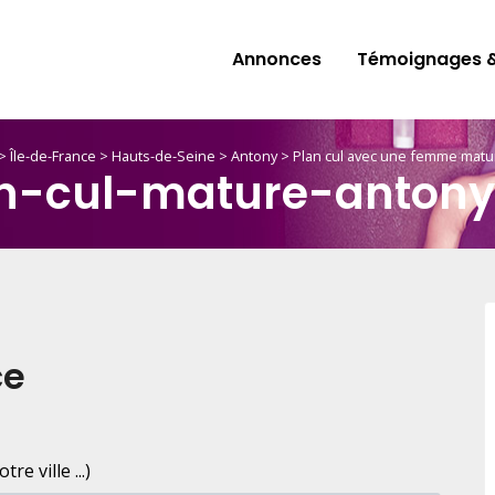
Annonces
Témoignages &
>
Île-de-France
>
Hauts-de-Seine
>
Antony
>
Plan cul avec une femme matu
n-cul-mature-antony
ce
e ville ...)