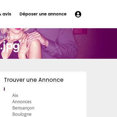
 avis
Déposer une annonce
re à Antony
.jpg
Trouver une Annonce
Aix
Annonces
Bensançon
Boulogne