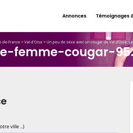
Annonces
Témoignages &
le-de-France
>
Val-d'Oise
>
Un peu de sexe avec un cougar de Val d’Oise, ça
xe-femme-cougar-95.
ce
e ville ...)