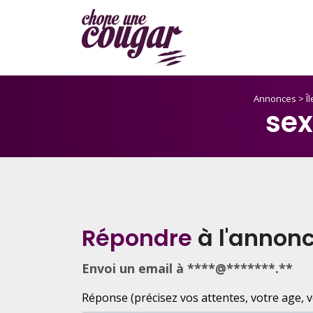
Annonces
>
Î
se
Répondre
à l'annon
Envoi un email à ****@*******.**
Réponse (précisez vos attentes, votre age, votr