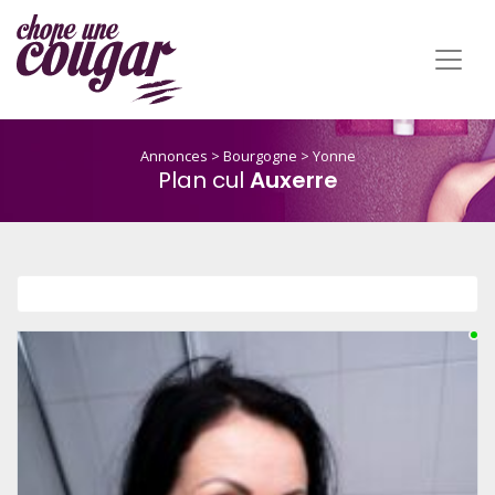
Annonces
>
Bourgogne
>
Yonne
Plan cul
Auxerre