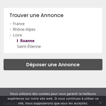
Trouver une Annonce
France
Rhône-Alpes
Loire
Roanne
Saint-Étienne
Déposer une Annonce
Nous utilisons des cookies pour vous garantir la meilleure
expérience sur notre site web. Si vous continuez à utiliser ce
Contact
CGU
Mentions Légales
site, nous supposerons que vous les acceptez.