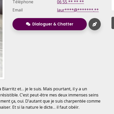
Téléphone
06 55 ** ** **
Email
laur****@*******.**
Dialoguer & Chatter
 Biarritz et… je le suis. Mais pourtant, il y a un
irrésistible. C’est peut-être mes deux immenses seins
blement ça, oui. D’autant que je suis charpentée comme
er. Et si la nature le dicte… il faut obéir.