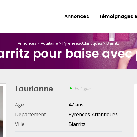
Annonces
Témoignages &
Annonces
>
Aquitaine
>
Pyrénées-Atlantiques
>
Biarritz
rritz pour baise avec 
Laurianne
En Ligne
Age
47 ans
Département
Pyrénées-Atlantiques
Ville
Biarritz