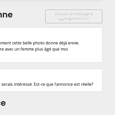
nne
Envoyer un message à
laur**@*****.***
ivement cette belle photo donne déjà envie.
faire avec un femme plus âgé que moi.
je serais intéressé. Est-ce que l’annonce est réelle?
ce