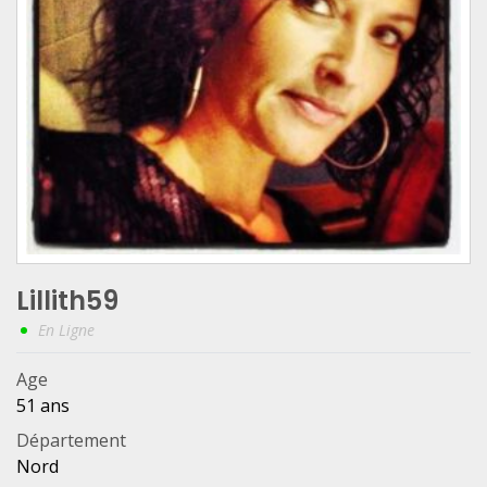
Lillith59
En Ligne
Age
51 ans
Département
Nord