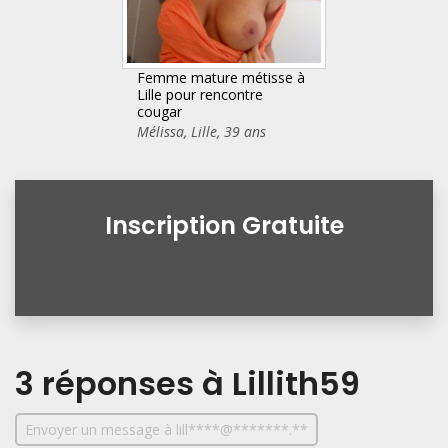
Femme mature métisse à
Lille pour rencontre
cougar
Mélissa
,
Lille
,
39 ans
Inscription Gratuite
3 réponses
à Lillith59
Envoyer un message à lill****@*******.**